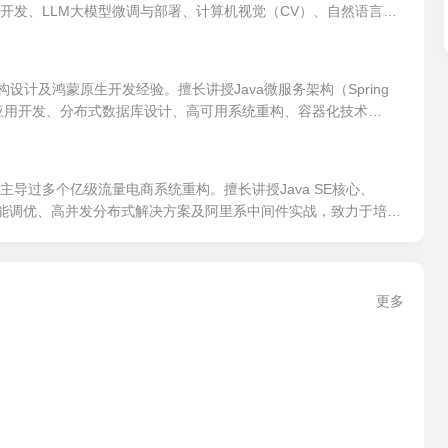
AIGC应用开发、LLM大模型微调与部署、计算机视觉（CV）、自然语言处
设计及鸿蒙原生开发经验。擅长讲授Java微服务架构（Spring
onyOS）应用开发、分布式数据库设计、高可用系统重构、容器化技术
能调优。
年，主导过多个亿级流量电商系统重构。擅长讲授Java SE核心、
桶、JVM性能调优、高并发分布式解决方案及阿里系中间件实战，致力于培养
更多