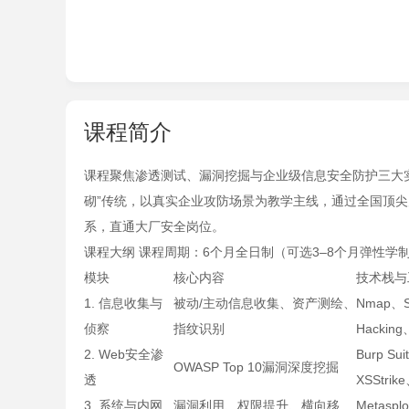
课程简介
课程聚焦渗透测试、漏洞挖掘与企业级信息安全防护三大实
砌”传统，以真实企业攻防场景为教学主线，通过全国顶
系，直通大厂安全岗位。
课程大纲 课程周期：6个月全日制（可选3–8个月弹性学制）
模块
核心内容
技术栈与
1. 信息收集与
被动/主动信息收集、资产测绘、
Nmap、S
侦察
指纹识别
Hacking
2. Web安全渗
Burp Su
OWASP Top 10漏洞深度挖掘
透
XSStrik
3. 系统与内网
漏洞利用、权限提升、横向移
Metaspl