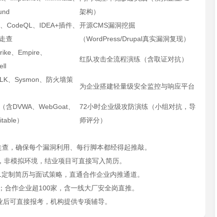
und
架构）
p、CodeQL、IDEA+插件、
开源CMS漏洞挖掘
走查
（WordPress/Drupal真实漏洞复现）
Strike、Empire、
红队攻击全流程演练（含取证对抗）
ll
、ELK、Sysmon、防火墙策
为企业搭建轻量级安全监控与响应平台
含DVWA、WebGoat、
72小时企业级攻防演练（小组对抗，导
itable）
师评分）
走查，确保每个漏洞利用、每行脚本都经得起推敲。
，非模拟环境，结业项目可直接写入简历。
1定制简历与面试策略，直通合作企业内推通道。
；合作企业超100家，含一线大厂安全岗直推。
结业后可直接报考，机构提供专项辅导。