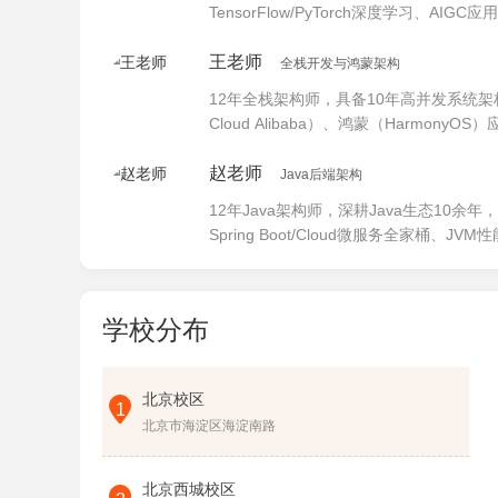
TensorFlow/PyTorch深度学习、
理（NLP）及企业级AI项目全流程实战。
王老师
全栈开发与鸿蒙架构
12年全栈架构师，具备10年高并发系统架构
Cloud Alibaba）、鸿蒙（Harm
（Docker/K8s）及大厂级代码规范与性
赵老师
Java后端架构
12年Java架构师，深耕Java生态10余
Spring Boot/Cloud微服务全家
具备大厂思维的后端工程师。
学校分布
北京校区
1
北京市海淀区海淀南路
北京西城校区