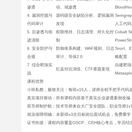
渗透
动、域渗透
BloodHo
4. 漏洞挖掘与
源码级安全缺陷分析、逻辑漏洞
Semgre
代码审计
发现
人工代码
5. 后渗透与痕
权限维持、日志清理、持久化控
Cobalt 
迹清除
制
PowerShe
6. 安全防护与
防御体系构建、WAF规则、日志
Snort
合规
审计、等保2.0
略配置
7. 综合靶场实
自建靶场（
红蓝对抗演练、CTF赛题复现
战
Metasplo
课程优势
小班私教，极致关注：每班≤15人，讲师全程手把手代码
真实项目驱动：所有课程内容基于真实企业渗透案例改编
双导师制护航：技术导师来自大厂安全团队，职业导师1v
就业保障明确：未获得≥3次目标岗位面试机会，免费重学
证书衔接：课程内容覆盖OSCP、CEH核心考点，学员