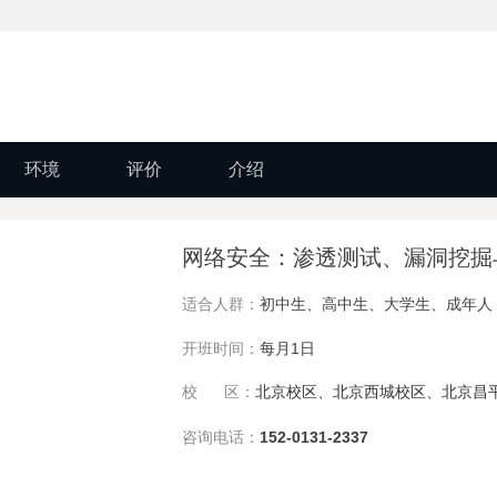
环境
评价
介绍
网络安全：渗透测试、漏洞挖掘
适合人群：
初中生、高中生、大学生、成年人
开班时间：
每月1日
校 区：
北京校区
、
北京西城校区
、
北京昌
咨询电话：
152-0131-2337