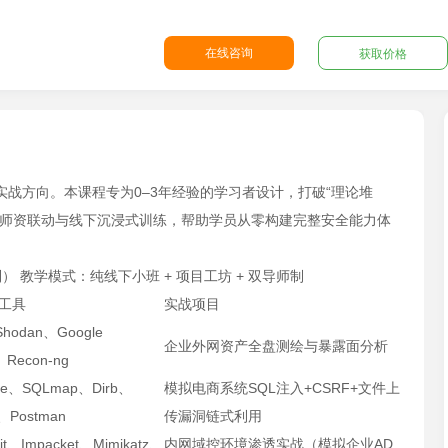
在线咨询
获取价格
战方向。本课程专为0–3年经验的学习者设计，打破“理论堆
尖师资联动与线下沉浸式训练，帮助学员从零构建完整安全能力体
 教学模式：纯线下小班 + 项目工坊 + 双导师制
工具
实战项目
hodan、Google
企业外网资产全盘测绘与暴露面分析
、Recon-ng
ite、SQLmap、Dirb、
模拟电商系统SQL注入+CSRF+文件上
e、Postman
传漏洞链式利用
oit、Impacket、Mimikatz、
内网域控环境渗透实战（模拟企业AD